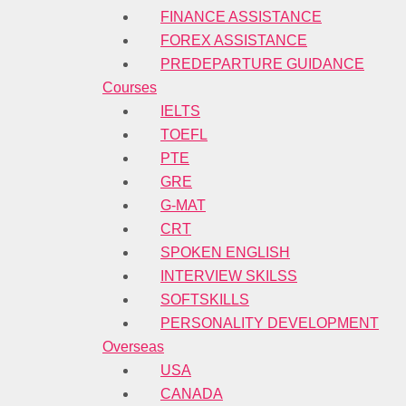
FINANCE ASSISTANCE
FOREX ASSISTANCE
PREDEPARTURE GUIDANCE
Courses
IELTS
TOEFL
PTE
GRE
G-MAT
CRT
SPOKEN ENGLISH
INTERVIEW SKILSS
SOFTSKILLS
PERSONALITY DEVELOPMENT
Overseas
USA
CANADA