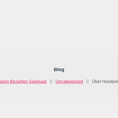
Blog
asino Bezahlen Spielsaal
Uncategorised
Über Handyrec