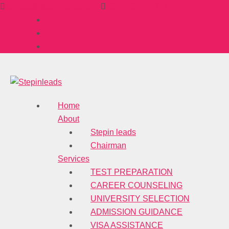
Skip
contact@stepinleads.com
+91 9030463377
to
content
Home
About
Stepin leads
Chairman
Services
TEST PREPARATION
CAREER COUNSELING
UNIVERSITY SELECTION
ADMISSION GUIDANCE
VISA ASSISTANCE