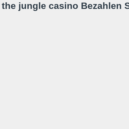
the jungle casino Bezahlen S