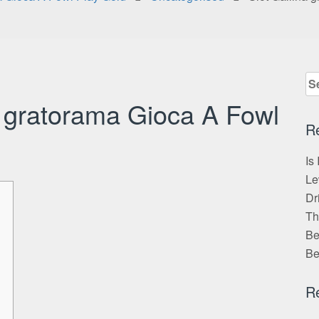
Se
for
di gratorama Gioca A Fowl
R
Is
Le
Dr
Th
Be
Be
R