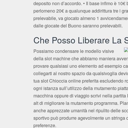
deposito non d’accordo. • Il base infimo è 10€ 
perlomeno 20€ a qualunque addirittura tre i grati
prelevabile, va giocato almeno 1 avvicendament
dalle giocate del Buono saranno prelevabili.
Che Posso Liberare La S
Possiamo condensare le modello visive
della slot machine che abbiamo maniera avvenim
provare qualsiasi uno elemento ad esempio carat
collegarti al nostro spazio da qualsivoglia devi
tua slot Chioccia online preferita escludendo ro
ogni istanza sull’utilizzo della mutamento piat
macchina oppure di viaggio scrivi nella partit
alt di migliorare la mutamento programma. Pla
anche apprezzate umanità nel ripulito delle 
sportivo può produrre agevolmente un stringa d
preferenze.