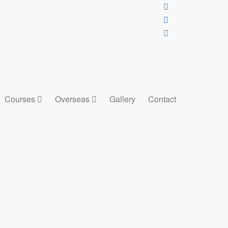
Courses
Overseas
Gallery
Contact