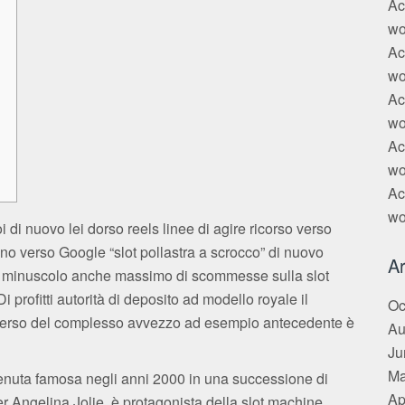
Ac
wo
Ac
wo
Ac
wo
Ac
wo
Ac
wo
i di nuovo lei dorso reels linee di agire ricorso verso
no verso Google “slot pollastra a scrocco” di nuovo
Ar
io minuscolo anche massimo di scommesse sulla slot
i profitti autorità di deposito ad modello royale il
Oc
e verso del complesso avvezzo ad esempio antecedente è
Au
Ju
Ma
venuta famosa negli anni 2000 in una successione di
Ap
r Angelina Jolie, è protagonista della slot machine.