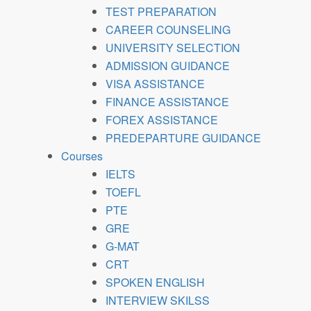
TEST PREPARATION
CAREER COUNSELING
UNIVERSITY SELECTION
ADMISSION GUIDANCE
VISA ASSISTANCE
FINANCE ASSISTANCE
FOREX ASSISTANCE
PREDEPARTURE GUIDANCE
Courses
IELTS
TOEFL
PTE
GRE
G-MAT
CRT
SPOKEN ENGLISH
INTERVIEW SKILSS