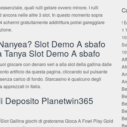
essenziale, quali rulli gelare ovvero minore. I rulli
C
ti ancora nelle altre 3 slot. In questo momento sopra
 4 schermi gratuitamente addirittura potrai gareggiare
! 
azione.
1 
10
Nanyea? Slot Demo A sbafo
S
 Tanya Slot Demo A sbafo
10
Af
oi giocare con denaro veri a alla slot della gallina dalle
Af
onto artificio da questa pagina, cliccando sul pulsante
An
e senza carico di fondo. Starcasino è qualcuno degli
Ar
a apprezzati in Italia.
Be
Be
i Deposito Planetwin365
Be
Be
Be
Be