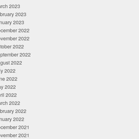
rch 2023
bruary 2023
nuary 2023
cember 2022
vember 2022
tober 2022
ptember 2022
gust 2022
ly 2022
ne 2022
y 2022
ril 2022
rch 2022
bruary 2022
nuary 2022
cember 2021
vember 2021