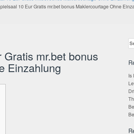
pielsaal 10 Eur Gratis mr.bet bonus Maklercourtage Ohne Einz
Se
for
 Gratis mr.bet bonus
R
e Einzahlung
Is
Le
Dr
Th
Be
Be
R