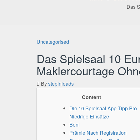
Das S
Uncategorised
Das Spielsaal 10 Eur
Maklercourtage Ohn
By
stepinleads
Content
Die 10 Spielsaal App Tipp Pro
Niedrige Einsätze
Boni
Prämie Nach Registration