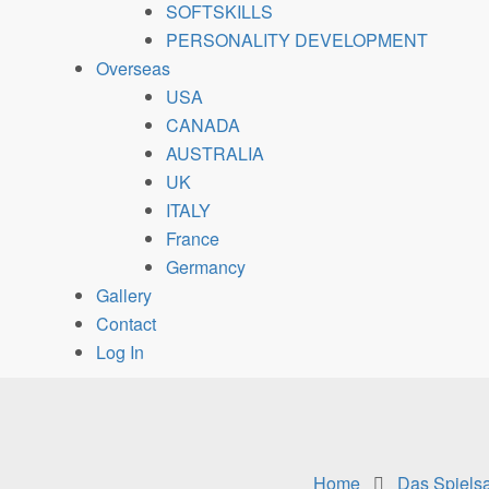
SOFTSKILLS
PERSONALITY DEVELOPMENT
Overseas
USA
CANADA
AUSTRALIA
UK
ITALY
France
Germancy
Gallery
Contact
Log In
Home
Das Spielsa