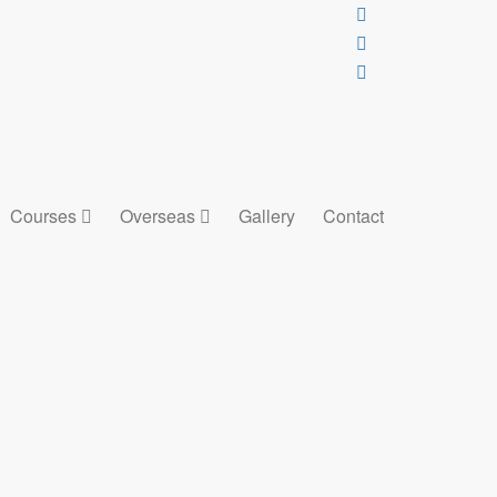
Courses
Overseas
Gallery
Contact