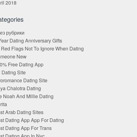
ril 2018
ategories
Без рубрики
Year Dating Anniversary Gifts
 Red Flags Not To Ignore When Dating
omeone New
0% Free Dating App
f Dating Site
roromance Dating Site
ya Chalotra Dating
e Noah And Millie Dating
rita
st Arab Dating Sites
st Dating App App For Dating
st Dating App For Trans
st Dating App In Nyc