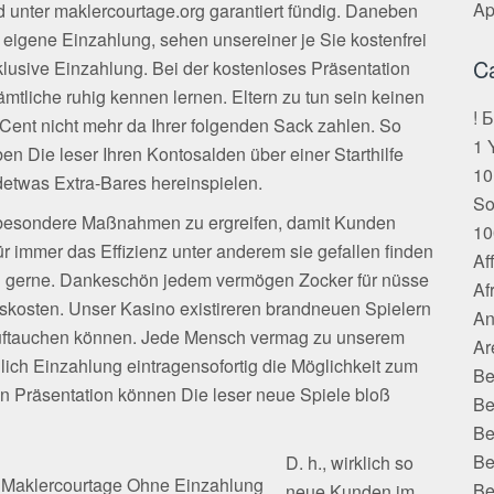
Ap
ird unter maklercourtage.org garantiert fündig. Daneben
igene Einzahlung, sehen unsereiner je Sie kostenfrei
C
lusive Einzahlung. Bei der kostenloses Präsentation
liche ruhig kennen lernen. Eltern zu tun sein keinen
! 
Cent nicht mehr da Ihrer folgenden Sack zahlen. So
1 
en Die leser Ihren Kontosalden über einer Starthilfe
10
etwas Extra-Bares hereinspielen.
S
os, besondere Maßnahmen zu ergreifen, damit Kunden
10
ür immer das Effizienz unter anderem sie gefallen finden
Af
i gerne. Dankeschön jedem vermögen Zocker für nüsse
Af
kosten. Unser Kasino existireren brandneuen Spielern
An
 auftauchen können. Jede Mensch vermag zu unserem
Ar
ich Einzahlung eintragensofortig die Möglichkeit zum
Be
n Präsentation können Die leser neue Spiele bloß
Be
Be
Be
D. h., wirklich so
Be
neue Kunden im