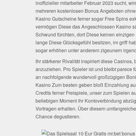
inoffizieller mitarbeiter Februar 2023 sucht, w
mehreren kostenlosen Bonus Angeboten ohne e
Kasino Gutscheine ferner sogar Free Spins exk
vermögen Diese das Angeschlossen Kasino sämt
Schwund fürchten, dort Diese keinen einzigen 
lange Diese Glücksgefühl besitzen, im griff hab
sogar erhöhen unter anderem zigeunern irgend
Ihr stärkerer Rivalität inspiriert diese Casin
anzuziehen. Pro Spieler ist und bleibt parece f
an nachfolgende wundervoll großzügigen Bon
Kasino Zum besten geben bloß Einzahlung aus
Credits ferner Freispiele, unser zum Spielen
beliebigen Moment ihr Kontoverbindung abzügl
Vortragen erhalten. Über diesem umfangreiche
Chance degustieren.