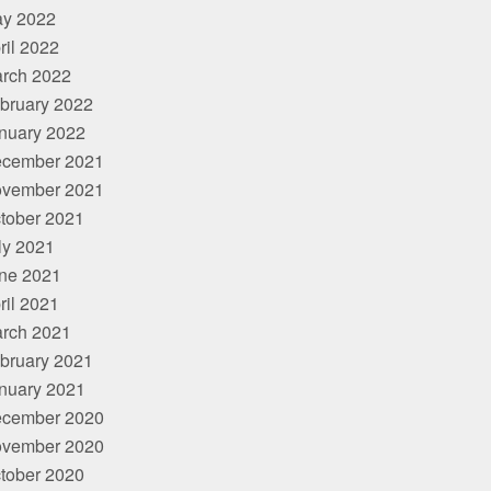
y 2022
ril 2022
rch 2022
bruary 2022
nuary 2022
cember 2021
vember 2021
tober 2021
ly 2021
ne 2021
ril 2021
rch 2021
bruary 2021
nuary 2021
cember 2020
vember 2020
tober 2020