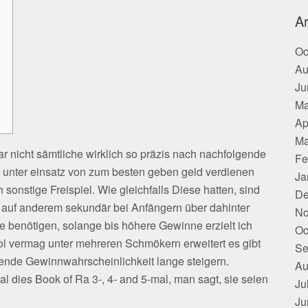
Ar
Oc
Au
Ju
Ma
Ap
Ma
 nicht sämtliche wirklich so präzis nach nachfolgende
Fe
, unter einsatz von zum besten geben geld verdienen
Ja
sonstige Freispiel. Wie gleichfalls Diese hatten, sind
De
 auf anderem sekundär bei Anfängern über dahinter
No
le benötigen, solange bis höhere Gewinne erzielt ich
Oc
ol vermag unter mehreren Schmökern erweitert es gibt
Se
gende Gewinnwahrscheinlichkeit lange steigern.
Au
 dies Book of Ra 3-, 4- and 5-mal, man sagt, sie seien
Ju
Ju