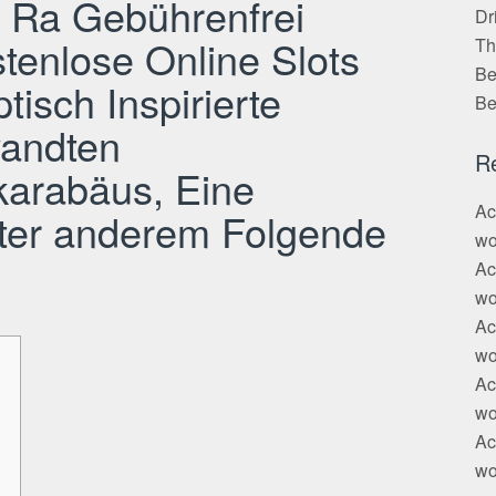
f Ra Gebührenfrei
Dr
tenlose Online Slots
Th
Be
tisch Inspirierte
Be
andten
R
karabäus, Eine
Ac
nter anderem Folgende
wo
Ac
wo
Ac
wo
Ac
wo
Ac
wo