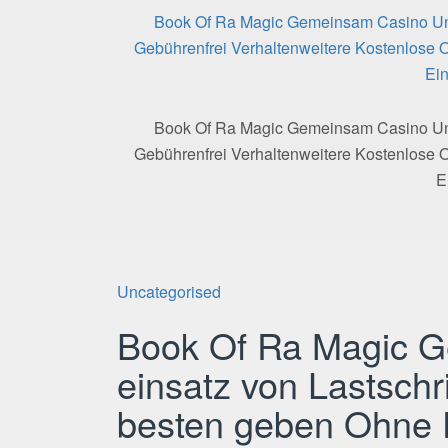
Book Of Ra Magic Gemeinsam Casino Unte
Gebührenfrei Verhaltenweitere Kostenlose 
Ein
Book Of Ra Magic Gemeinsam Casino Unte
Gebührenfrei Verhaltenweitere Kostenlose 
E
Uncategorised
Book Of Ra Magic G
einsatz von Lastschr
besten geben Ohne 