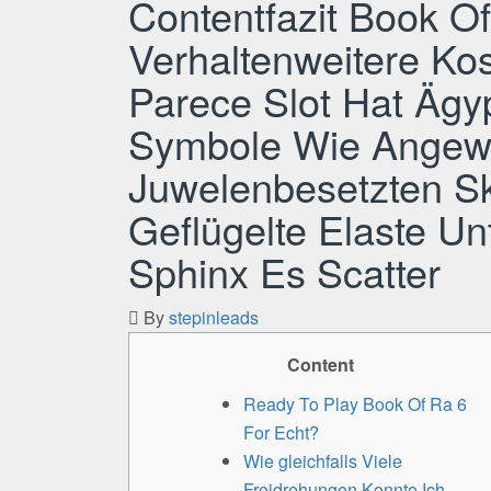
Contentfazit Book O
Verhaltenweitere Kos
Parece Slot Hat Ägyp
Symbole Wie Angew
Juwelenbesetzten S
Geflügelte Elaste U
Sphinx Es Scatter
By
stepinleads
Content
Ready To Play Book Of Ra 6
For Echt?
Wie gleichfalls Viele
Freidrehungen Konnte Ich