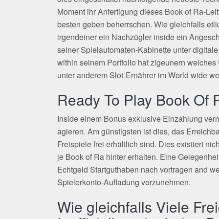
Moment ihr Anfertigung dieses Book of Ra-Lei
besten geben beherrschen. Wie gleichfalls etl
irgendeiner ein Nachzügler inside ein Angesch
seiner Spielautomaten-Kabinette unter digitale
within seinem Portfolio hat zigeunern welche
unter anderem Slot-Ernährer im World wide we
Ready To Play Book Of 
Inside einem Bonus exklusive Einzahlung verm
agieren. Am günstigsten ist dies, das Erreich
Freispiele frei erhältlich sind. Dies existiert 
je Book of Ra hinter erhalten. Eine Gelegenheit
Echtgeld Startguthaben nach vortragen and w
Spielerkonto-Aufladung vorzunehmen.
Wie gleichfalls Viele Fr