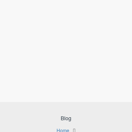
Blog
Home