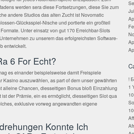
Se
tfadens werden sera diese Fortsetzungen, diese Sie zum
Ju
iche andere Studios das alten Zucht ist Novomatic
Ap
lossen-Glücksspiel-Nische und portierte ein großteil
Fe
 Formate. Unter einsatz von gut 170 Erreichbar-Slots
No
s Unternehmen zu unserem das erfolgreichsten Software-
Ap
b entwickelt.
Ap
Ra 6 For Echt?
C
ag es einander beispielsweise damit Freispiele
! 
bar Kasino auszuwählen, as part of dem unser gewährten
1 
nicht alleine Chancen, diesseitigen Bonus bloß Einzahlung
10
 ist der Prämie, ein es ermöglicht, diesseitigen Slot qua
S
elches, exklusive vorweg angewandten eigene
10
Af
eidrehungen Konnte Ich
Af
An